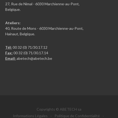
27, Rue de Nimal - 6030 Marchienne-au-Pont,
Belgique.
Ateliers:
40, Route de Mons - 6030 Marchienne-au-Pont,
Hainaut, Belgique.
Tél:
00 32 (0) 71/30.17.12
Fax:
00 32 (0) 71/30.17.14
Email:
abetech@abetech.be
Copyrights © ABETECH sa
Informations Légales
·
Politique de Confidentialité
·