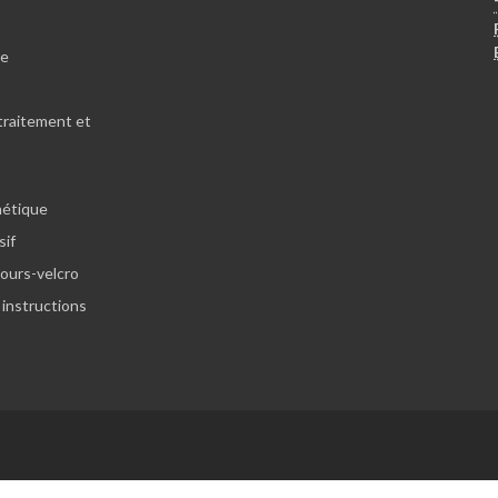
le
traitement et
hétique
sif
lours-velcro
 instructions
Website: Aftershock Studios