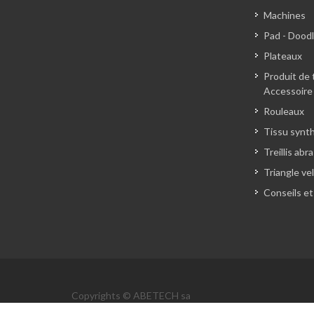
Machines
Pad - Dood
Plateaux
Produit de 
Accessoire
Rouleaux
Tissu synt
Treillis abra
Triangle ve
Conseils et
Copyrights © ABETECH sa
Informations Légales
·
Politique de Confidentialité
·