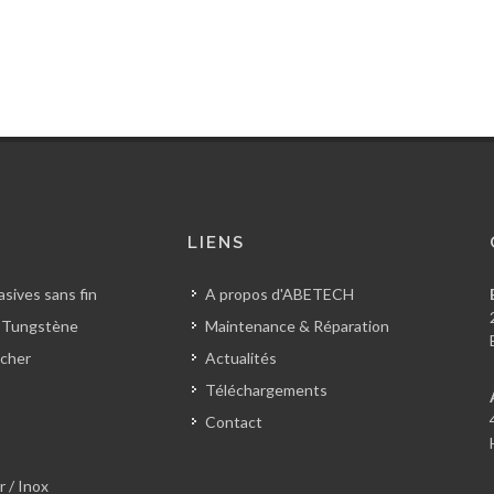
S
LIENS
sives sans fin
A propos d'ABETECH
 Tungstène
Maintenance & Réparation
cher
Actualités
Téléchargements
Contact
r / Inox