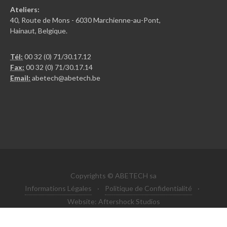
Ateliers:
40, Route de Mons - 6030 Marchienne-au-Pont,
Hainaut, Belgique.
Tél:
00 32 (0) 71/30.17.12
Fax:
00 32 (0) 71/30.17.14
Email:
abetech@abetech.be
Copyrights © ABETECH sa
Informations Légales
·
Politique de Confidentialité
·
Website: Aftershock Studios